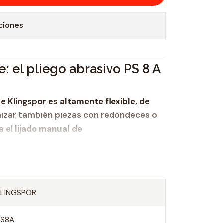
ciones
e: el pliego abrasivo PS 8 A
e Klingspor es
altamente flexible
, de
zar también piezas con redondeces o
a el
lijado manual
de
lla.
ede utilizar para el lijado en húmedo y
KLINGSPOR
 sobre todo, en granulometrías medias a
PS8A