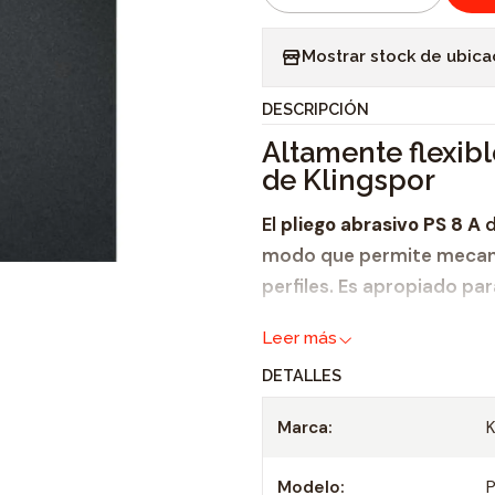
C
a
Mostrar stock de ubica
n
t
DESCRIPCIÓN
i
Altamente flexibl
d
de Klingspor
a
d
El
pliego abrasivo PS 8 A
d
modo que permite mecani
perfiles. Es apropiado par
plástico,
Leer más
laca
, - pintura y -masi
DETALLES
Este
pliego abrasivo
se pu
Marca:
en seco. Está disponible,
finas.
Modelo: