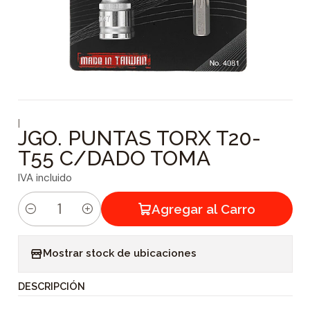
|
JGO. PUNTAS TORX T20-
T55 C/DADO TOMA
IVA incluido
Agregar al Carro
C
a
Mostrar stock de ubicaciones
n
t
DESCRIPCIÓN
i