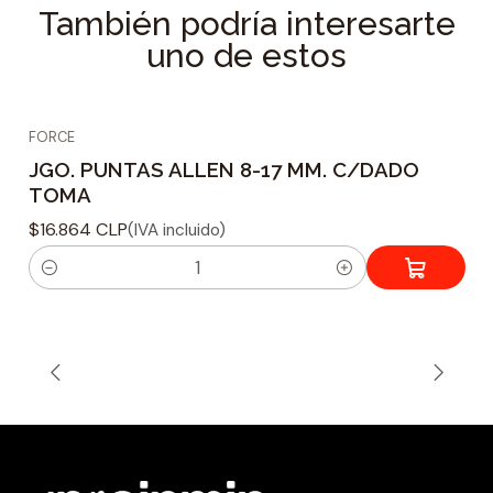
También podría interesarte
uno de estos
FORCE
JGO. PUNTAS ALLEN 8-17 MM. C/DADO
TOMA
$16.864 CLP
(IVA incluido)
C
a
n
t
i
d
a