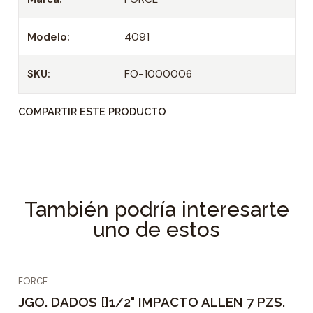
a
d
Modelo:
4091
SKU:
FO-1000006
COMPARTIR ESTE PRODUCTO
También podría interesarte
uno de estos
FORCE
JGO. DADOS []1/2" IMPACTO ALLEN 7 PZS.