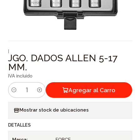
|
JGO. DADOS ALLEN 5-17
MM.
IVA incluido
Agregar al Carro
C
a
Mostrar stock de ubicaciones
n
t
DETALLES
i
d
Marca:
FORCE