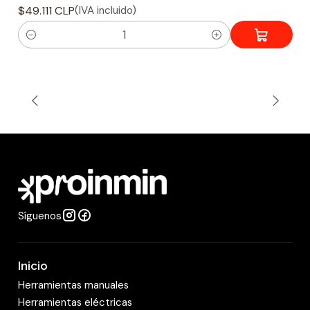
$49.111 CLP
(IVA incluido)
C
a
n
t
i
d
a
d
Síguenos
Inicio
Herramientas manuales
Herramientas eléctricas