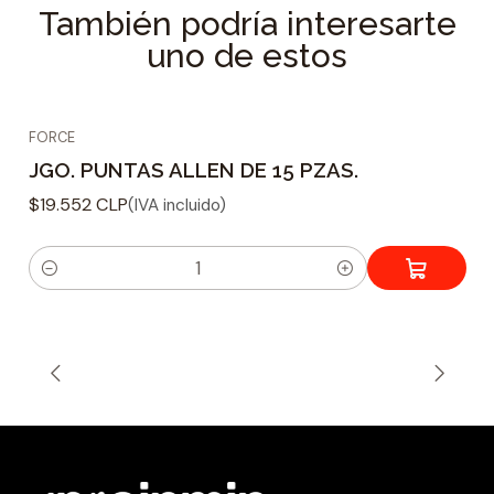
También podría interesarte
uno de estos
FORCE
JGO. PUNTAS ALLEN DE 15 PZAS.
$19.552 CLP
(IVA incluido)
C
a
n
t
i
d
a