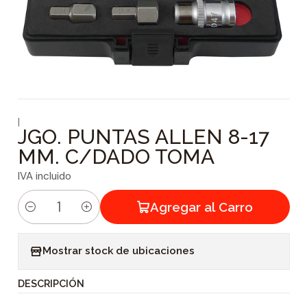
|
JGO. PUNTAS ALLEN 8-17
MM. C/DADO TOMA
IVA incluido
Agregar al Carro
C
a
Mostrar stock de ubicaciones
n
t
DESCRIPCIÓN
i