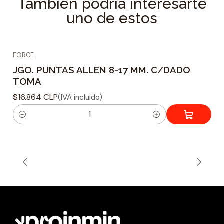
También podría interesarte
uno de estos
FORCE
JGO. PUNTAS ALLEN 8-17 MM. C/DADO
TOMA
$16.864 CLP
(IVA incluido)
C
a
n
t
i
d
a
d