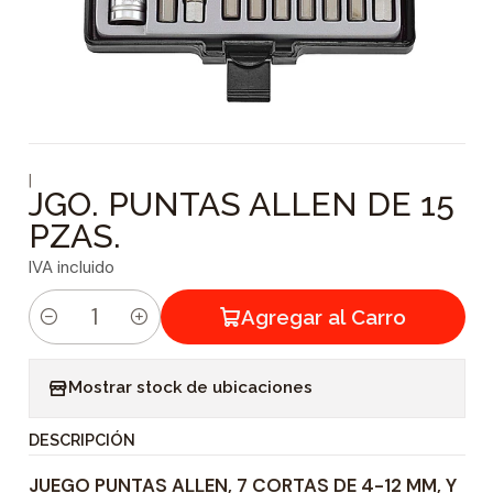
|
JGO. PUNTAS ALLEN DE 15
PZAS.
IVA incluido
Agregar al Carro
C
a
Mostrar stock de ubicaciones
n
t
DESCRIPCIÓN
i
JUEGO PUNTAS ALLEN, 7 CORTAS DE 4-12 MM, Y
d