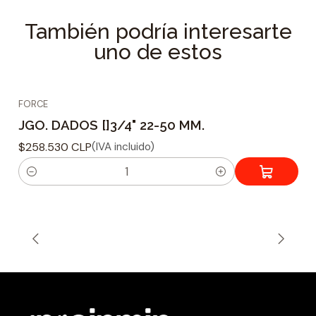
También podría interesarte
uno de estos
FORCE
JGO. DADOS []3/4" 22-50 MM.
$258.530 CLP
(IVA incluido)
C
a
n
t
i
d
a