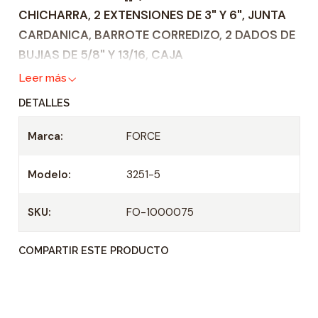
CHICHARRA, 2 EXTENSIONES DE 3" Y 6", JUNTA
a
CARDANICA, BARROTE CORREDIZO, 2 DADOS DE
d
BUJIAS DE 5/8" Y 13/16, CAJA
Leer más
DETALLES
Marca:
FORCE
Modelo:
3251-5
SKU:
FO-1000075
COMPARTIR ESTE PRODUCTO