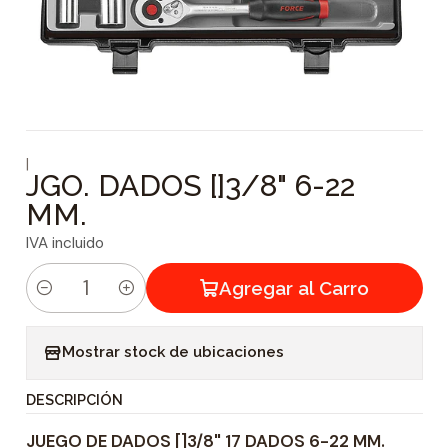
|
JGO. DADOS []3/8" 6-22
MM.
IVA incluido
Agregar al Carro
C
a
Mostrar stock de ubicaciones
n
t
DESCRIPCIÓN
i
JUEGO DE DADOS []3/8" 17 DADOS 6-22 MM.
d