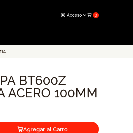
Acceso
0
M14
PA BT600Z
A ACERO 100MM
Agregar al Carro