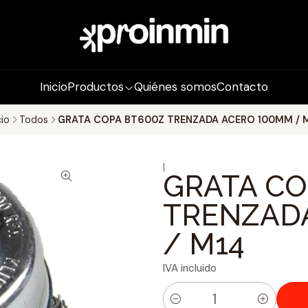
Inicio
Productos
Quiénes somos
Contacto
cio
Todos
GRATA COPA BT600Z TRENZADA ACERO 100MM / 
|
GRATA CO
TRENZAD
/ M14
IVA incluido