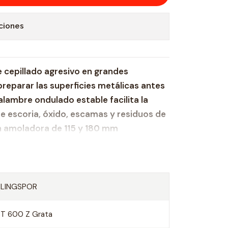
ciones
e cepillado agresivo en grandes
preparar las superficies metálicas antes
alambre ondulado estable facilita la
 de escoria, óxido, escamas y residuos de
en amoladora de 115 y 180 mm
KLINGSPOR
BT 600 Z Grata