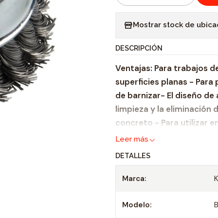
C
a
Mostrar stock de ubica
n
t
DESCRIPCIÓN
i
Ventajas: Para trabajos d
d
superficies planas - Para 
a
de barnizar- El diseño de 
d
limpieza y la eliminación
concreto - Para utilizar 
Leer más
DETALLES
Marca:
Modelo: