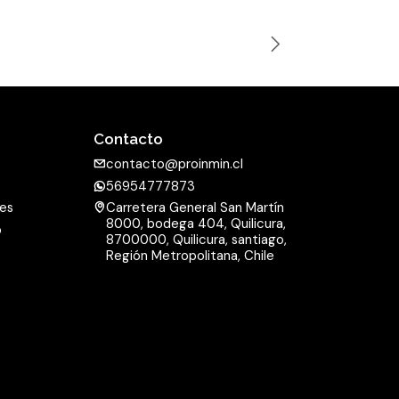
n
t
i
d
a
Contacto
d
contacto@proinmin.cl
56954777873
nes
Carretera General San Martín
8000, bodega 404, Quilicura,
o
8700000, Quilicura, santiago,
d
Región Metropolitana, Chile