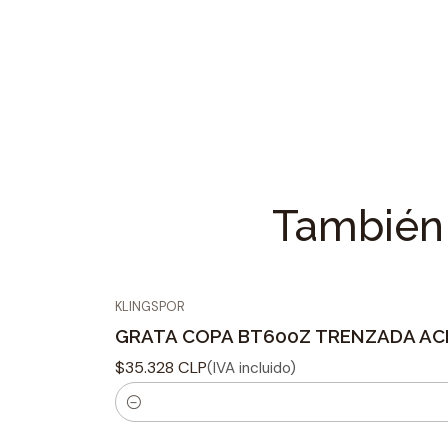
También 
KLINGSPOR
GRATA COPA BT600Z TRENZADA AC
$35.328 CLP
(IVA incluido)
C
a