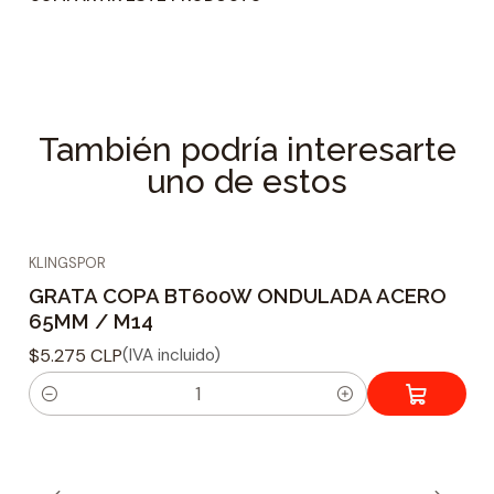
También podría interesarte
uno de estos
KLINGSPOR
GRATA COPA BT600W ONDULADA ACERO
65MM / M14
$5.275 CLP
(IVA incluido)
C
a
n