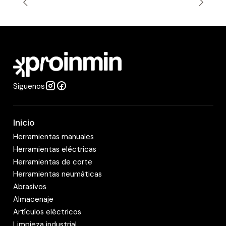
t
i
d
a
d
Síguenos
Inicio
Herramientas manuales
Herramientas eléctricas
Herramientas de corte
Herramientas neumáticas
Abrasivos
Almacenaje
Artículos eléctricos
Limpieza industrial