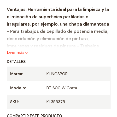
i
Ventajas: Herramienta ideal para la limpieza y la
d
eliminación de superficies perfiladas o
a
irregulares, por ejemplo, una chapa diamantada
d
- Para trabajos de cepillado de potencia media,
desoxidación y eliminación de pintura,
impurezas y residuos de pintura - Trabajos
Leer más
delicados - Para el procesamiento de chapa
muy fina, por ejemplo, talleres de automóviles y
DETALLES
empresas de restauración - Para utilizar en
Marca:
KLINGSPOR
amoladora de 115 y 180 mm
Modelo:
BT 600 W Grata
SKU:
KL358375
COMPARTIR ESTE PRODUCTO