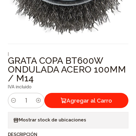
|
GRATA COPA BT600W
ONDULADA ACERO 100MM
/ M14
IVA incluido
Agregar al Carro
C
a
Mostrar stock de ubicaciones
n
t
DESCRIPCIÓN