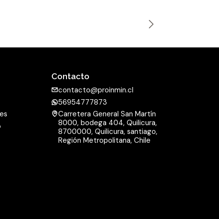
n
t
i
d
a
Contacto
d
contacto@proinmin.cl
56954777873
nes
Carretera General San Martín
8000, bodega 404, Quilicura,
o
8700000, Quilicura, santiago,
d
Región Metropolitana, Chile