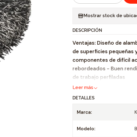
C
a
Mostrar stock de ubica
n
t
DESCRIPCIÓN
i
Ventajas: Diseño de alam
d
de superficies pequeñas 
a
componentes de difícil a
d
rebordeados - Buen rendi
de trabajo perfiladas
Leer más
DETALLES
Marca:
Modelo: