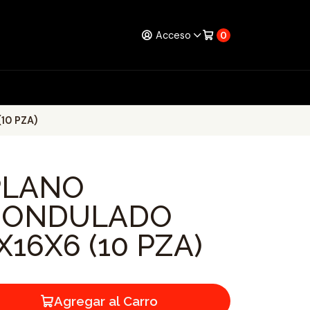
Acceso
0
10 PZA)
PLANO
 ONDULADO
16X6 (10 PZA)
Agregar al Carro