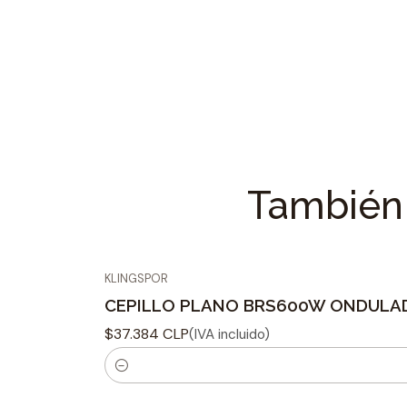
También 
KLINGSPOR
CEPILLO PLANO BRS600W ONDULA
$37.384 CLP
(IVA incluido)
C
a