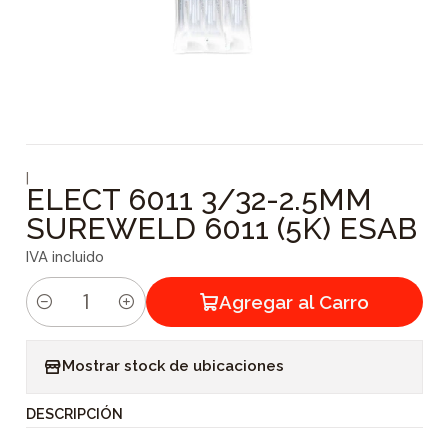
|
ELECT 6011 3/32-2.5MM
SUREWELD 6011 (5K) ESAB
IVA incluido
Agregar al Carro
C
a
Mostrar stock de ubicaciones
n
t
DESCRIPCIÓN
i