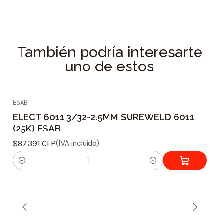
También podría interesarte
uno de estos
ESAB
ELECT 6011 3/32-2.5MM SUREWELD 6011
(25K) ESAB
$87.391 CLP
(IVA incluido)
C
a
n
t