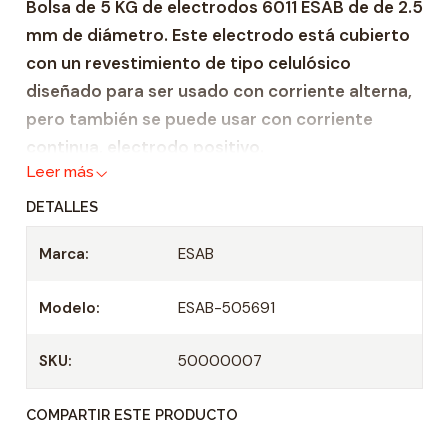
Bolsa de 5 KG de electrodos 6011 ESAB de de 2.5
d
mm de diámetro. Este electrodo está cubierto
a
con un revestimiento de tipo celulósico
d
diseñado para ser usado con corriente alterna,
pero también se puede usar con corriente
continua, electrodo positivo.
Leer más
Rango de corriente: 50 – 90 amp
DETALLES
Marca:
ESAB
Modelo:
ESAB-505691
SKU:
50000007
COMPARTIR ESTE PRODUCTO