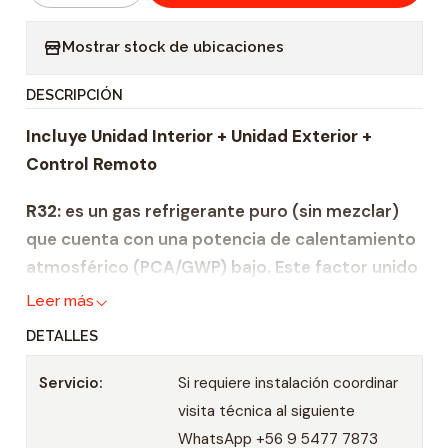
a
Mostrar stock de ubicaciones
n
t
DESCRIPCIÓN
i
Incluye Unidad Interior + Unidad Exterior +
d
Control Remoto
a
d
R32:
es un gas refrigerante puro (sin mezclar)
que cuenta con una potencia de calentamiento
atmosférico (PCA/GWP) bajo. Este factor unido
a su elevada eficiencia energética y alto poder
Leer más
de refrigeración, lo convierten en el refrigerante
DETALLES
escogido como nueva tendencia en los
climatizadores, ya que permite un mejor nivel de
Servicio:
Si requiere instalación coordinar
cuidado y protección al planeta.
visita técnica al siguiente
WhatsApp +56 9 5477 7873