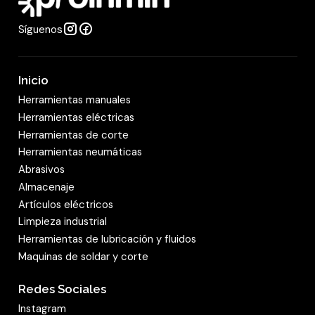
Potencia nominal Calor: 731 (300~1400) W
Síguenos
Corriente nominal Frio: 3.7 (1.4~9.0) A
Corriente nominal Calor: 3.3 (1.4~9.0) A
Conexiones
Inicio
Tuberías Gas: 3/8"
Herramientas manuales
Tuberías Liquido: 1/4"
Herramientas eléctricas
Longitud máxima: 25 m
Herramientas de corte
Diferencia máxima de altura: 10m
Herramientas neumáticas
Dimensiones
Abrasivos
Almacenaje
Dimensiones netas equipo (AnxAlxPr)
Artículos eléctricos
Unidad interior: 790×275×192 mm
Limpieza industrial
Dimensiones netas equipo (AnxAlxPr)
Herramientas de lubricación y fluidos
Unidad exterior: 712×276×459 mm
Maquinas de soldar y corte
Peso neto equipo Unidad interior: 8.5 kg
Peso neto equipo Unidad exterior: 20 kg
Redes Sociales
Garantía 1 año para equipos, partes y piezas
Instagram