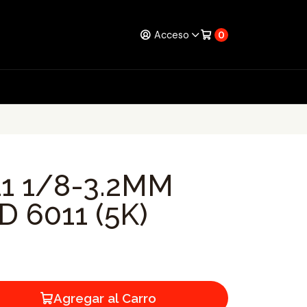
Acceso
0
B
1 1/8-3.2MM
 6011 (5K)
Agregar al Carro