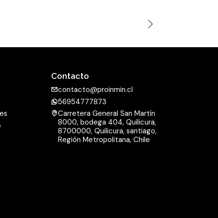
n
t
i
d
a
Contacto
d
contacto@proinmin.cl
56954777873
nes
Carretera General San Martín
8000, bodega 404, Quilicura,
o
8700000, Quilicura, santiago,
d
Región Metropolitana, Chile