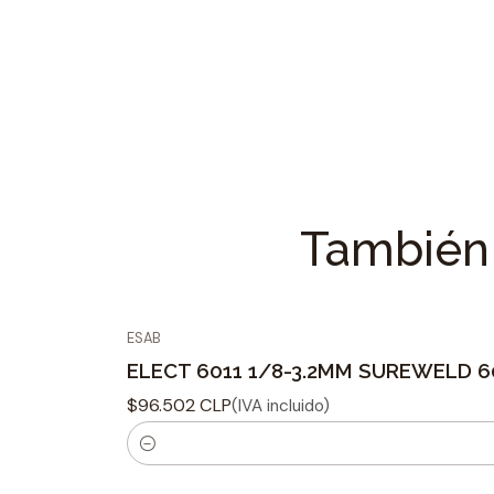
También 
ESAB
ELECT 6011 1/8-3.2MM SUREWELD 60
$96.502 CLP
(IVA incluido)
C
a