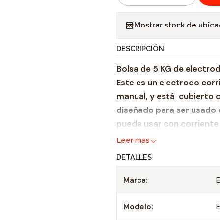
C
a
Mostrar stock de ubica
n
t
DESCRIPCIÓN
i
Bolsa de 5 KG de electro
d
Este es un electrodo corr
a
manual, y está cubierto c
d
diseñado para ser usado 
puede usar con corriente 
Leer más
DETALLES
Marca:
Modelo: