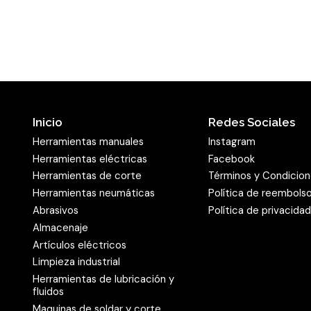
uniforme. Además, este gr
De este modo asegura una 
Grano abrasivo de
óptimo para el m
En el
disco abrasivo PS 21
zircón
en una distribución
Inicio
Redes Sociales
este motivo, el papel es
Herramientas manuales
Instagram
Herramientas eléctricas
Facebook
de grano abrasivo. Las n
Herramientas de corte
Términos y Condicio
juntas posibilitan un arr
Herramientas neumáticas
Política de reembols
distribución cerrada alarg
Abrasivos
Política de privacida
abrasivo. Se utiliza sobre
Almacenaje
bandas y otros productos
Artículos eléctricos
de
acero
y metal. En Klin
Limpieza industrial
fijado en el soporte con 
Herramientas de lubricación y
fluidos
recubrimiento, denomina
Maquinas de soldar y corte