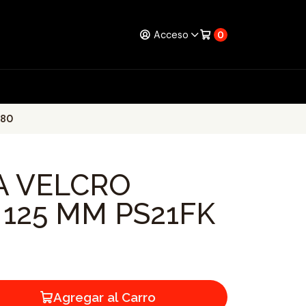
Acceso
0
180
JA VELCRO
 125 MM PS21FK
Agregar al Carro