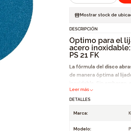
C
a
Mostrar stock de ubica
n
t
DESCRIPCIÓN
i
Óptimo para el li
d
acero inoxidable:
a
PS 21 FK
d
La fórmula del
disco abra
de manera óptima al lija
inoxidable. Sin embargo,
Leer más
apropiado para el mecan
características más des
DETALLES
el comportamiento de 
Marca:
la larga vida útil.
Modelo:
P