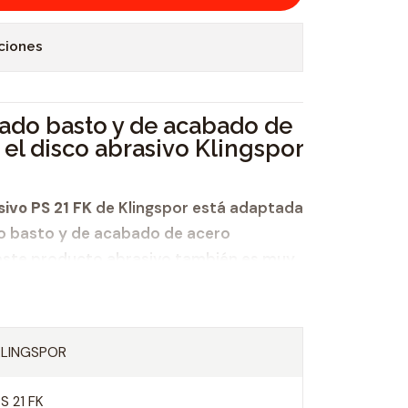
ciones
jado basto y de acabado de
 el disco abrasivo Klingspor
sivo PS 21 FK
de Klingspor está adaptada
do basto y de acabado de acero
 este producto abrasivo también es muy
izado de
acero
y metal. Sus
tacadas son
lijado agresivo y
KLINGSPOR
S 21 FK