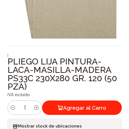
|
PLIEGO LIJA PINTURA-
LACA-MASILLA-MADERA
PS33C 230X280 GR. 120 (50
PZA)
IVA incluido
Agregar al Carro
C
a
Mostrar stock de ubicaciones
n