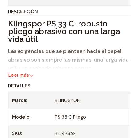
t
DESCRIPCIÓN
i
Klingspor PS 33 C: robusto
d
pliego abrasivo con una larga
a
vida útil
d
Las exigencias que se plantean hacia el papel
abrasivo son siempre las mismas: una larga vida
útil y un acabado robusto con un
Leer más
soporte
resistente al desgarro
. El
pliego
abrasivo PS 33 C
cumple estos requisitos a la
DETALLES
perfección. Ya sea en el lijado manual o en
Marca:
KLINGSPOR
máquinas portátiles: el
pliego abrasivo PS 33
C
es ideal para el mecanizado de superficies
Modelo:
PS 33 C Pliego
lisas. Posee las siguientes características:
SKU:
KL147852
agente aglomerante de resina sintética,