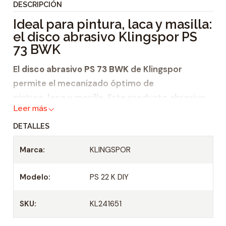
DESCRIPCIÓN
i
Ideal para pintura, laca y masilla:
d
el disco abrasivo Klingspor PS
a
73 BWK
d
El
disco abrasivo PS 73 BWK
de Klingspor
permite el mecanizado óptimo de
pintura,
laca
y masilla. Este producto abrasivo
Leer más
se distingue por
DETALLES
una elevada tasa de remoción,
un
embozamiento mínimo
y
Marca:
KLINGSPOR
una vida útil netamente más larga. También
Modelo:
PS 22 K DIY
está disponible en granulometrías muy
finas. Además, Klingspor ofrece este
disco
SKU:
KL241651
abrasivo
en troquelados con y sin agujeros.
Las versiones con agujero están disponibles