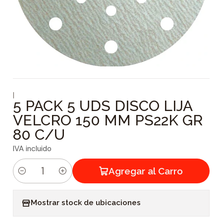
|
5 PACK 5 UDS DISCO LIJA
VELCRO 150 MM PS22K GR
80 C/U
IVA incluido
Agregar al Carro
C
a
Mostrar stock de ubicaciones
n
t