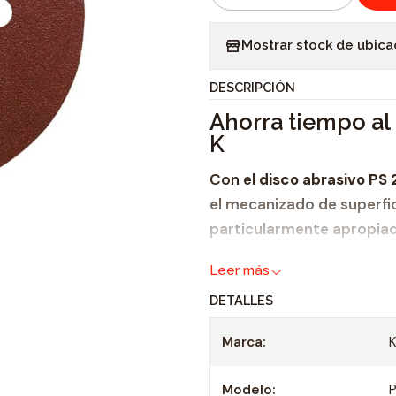
C
a
Mostrar stock de ubica
n
t
DESCRIPCIÓN
i
Ahorra tiempo al l
d
K
a
d
Con el
disco abrasivo PS 
el mecanizado de superfic
particularmente apropia
madera
y
Leer más
metal.
DETALLES
El sistema de autosujeci
Marca:
herramienta y reduce al 
pocos segundos, el disco 
Modelo: