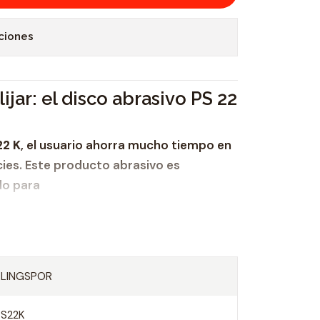
ciones
ijar: el disco abrasivo PS 22
22 K
, el usuario ahorra mucho tiempo en
ies. Este producto abrasivo es
do para
ón permite cambiar rápidamente la
KLINGSPOR
mínimo los tiempos de preparación. En
está montado y listo para el uso y con la
PS22K