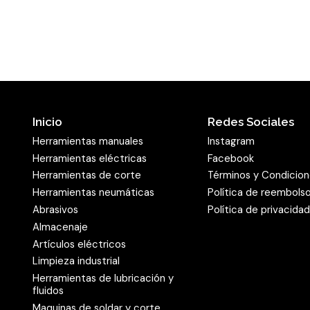
Posibilidades de 
El
disco abrasivo
es apto 
proporciona en todos los
distribución semi-abiert
el mecanizado de madera.
Inicio
Redes Sociales
parte, la alta adhesión d
Herramientas manuales
Instagram
resina sintética en el sop
Herramientas eléctricas
Facebook
que se pueda utilizar en e
Herramientas de corte
Términos y Condicio
abrasivo PS 22 K
está dis
Herramientas neumáticas
Política de reembols
troquelados y formas de 
Abrasivos
Política de privacida
adaptadas a los orificios
Almacenaje
corrientes en el mercado
Artículos eléctricos
Limpieza industrial
también ofrece un plato 
Herramientas de lubricación y
discos con autosujeción 
fluidos
rendimiento máximo de est
Maquinas de soldar y corte