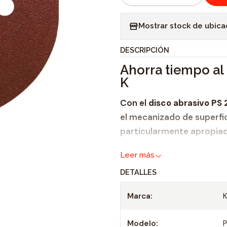
C
a
Mostrar stock de ubica
n
t
DESCRIPCIÓN
i
Ahorra tiempo al l
d
K
a
d
Con el
disco abrasivo PS 
el mecanizado de superfic
particularmente apropia
madera
y
Leer más
metal.
DETALLES
El sistema de autosujeci
Marca:
herramienta y reduce al 
pocos segundos, el disco 
Modelo: