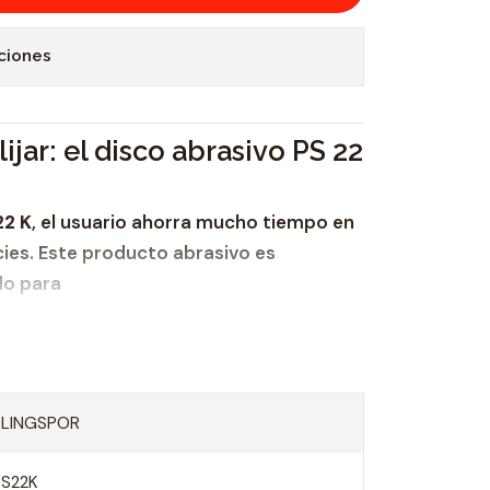
ciones
ijar: el disco abrasivo PS 22
22 K
, el usuario ahorra mucho tiempo en
ies. Este producto abrasivo es
do para
ón permite cambiar rápidamente la
KLINGSPOR
mínimo los tiempos de preparación. En
está montado y listo para el uso y con la
PS22K