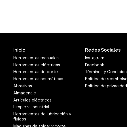
Posibilidades de 
El
disco abrasivo
es apto 
proporciona en todos los
distribución semi-abiert
el mecanizado de madera.
Inicio
Redes Sociales
parte, la alta adhesión d
Herramientas manuales
Instagram
resina sintética en el sop
Herramientas eléctricas
Facebook
que se pueda utilizar en e
Herramientas de corte
Términos y Condicio
abrasivo PS 22 K
está dis
Herramientas neumáticas
Política de reembols
troquelados y formas de 
Abrasivos
Política de privacida
adaptadas a los orificios
Almacenaje
corrientes en el mercado
Artículos eléctricos
Limpieza industrial
también ofrece un plato 
Herramientas de lubricación y
discos con autosujeción 
fluidos
rendimiento máximo de est
Maquinas de soldar y corte