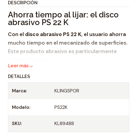
DESCRIPCIÓN
i
Ahorra tiempo al lijar: el disco
d
abrasivo PS 22 K
a
d
Con el
disco abrasivo PS 22 K
, el usuario ahorra
mucho tiempo en el mecanizado de superficies.
Este producto abrasivo es particularmente
apropiado para
Leer más
madera
y
DETALLES
metal.
Marca:
KLINGSPOR
El sistema de autosujeción permite cambiar
rápidamente la herramienta y reduce al mínimo
Modelo:
PS22K
los tiempos de preparación. En pocos
segundos, el disco está montado y listo para el
SKU:
KL89488
uso y con la misma rapidez se puede volver a