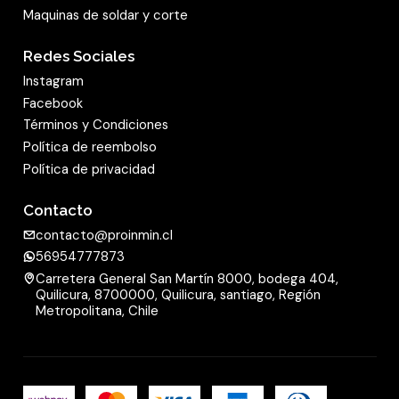
Maquinas de soldar y corte
universal
consigue buenos resultados en
diferentes materiales de acero, p. ej.,
acero
Redes Sociales
inoxidable
. Quien no quiera renunciar a una alta
Instagram
tasa de remoción, pero mira el precio a la hora
Facebook
de comprar, elige los productos abrasivos de la
Términos y Condiciones
línea de productos Extra. Además de los discos
Política de reembolso
de láminas abrasivos abombados, como el
Política de privacidad
producto presentado aquí, Klingspor ofrece
Contacto
platos con una forma recta para el lijado plano
contacto@proinmin.cl
y de superficies.
56954777873
Carretera General San Martín 8000, bodega 404,
mostrar menos
Quilicura, 8700000, Quilicura, santiago, Región
Metropolitana, Chile