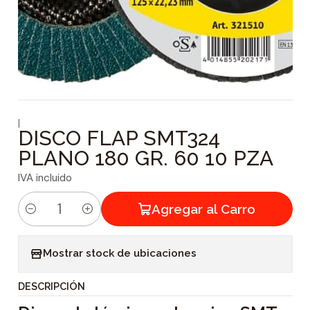
|
DISCO FLAP SMT324
PLANO 180 GR. 60 10 PZA
IVA incluido
Agregar al Carro
C
a
Mostrar stock de ubicaciones
n
t
DESCRIPCIÓN
i