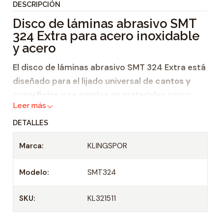
DESCRIPCIÓN
i
Disco de láminas abrasivo SMT
d
324 Extra para acero inoxidable
a
y acero
d
El disco de láminas abrasivo SMT 324 Extra está
diseñado para el lijado universal de
cantos y
superficies
y se emplea en materiales como
Leer más
acero inoxidable y
DETALLES
acero. El producto abrasivo convence por
su buena tasa de remoción y está
Marca:
KLINGSPOR
apreciado por igual entre los usuarios
Modelo:
SMT324
profesionales y los aficionados. Quien da
prioridad a unos buenos resultados y un
SKU:
KL321511
modo de trabajo rápido, se beneficia de las
excelentes propiedades del SMT 324 Extra