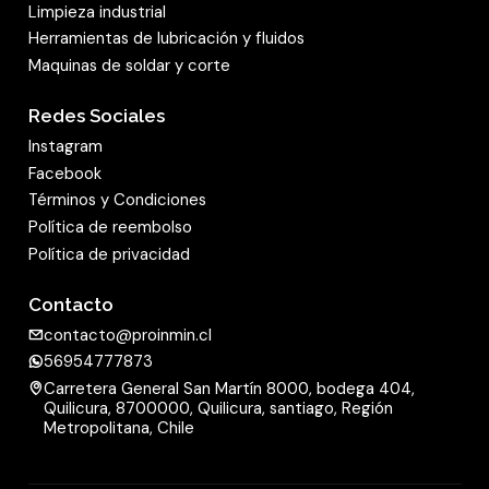
vida útil, además de una relación de precio y
Limpieza industrial
Herramientas de lubricación y fluidos
rendimiento ideal. Este
producto universal
Maquinas de soldar y corte
consigue buenos resultados en diferentes
materiales de acero, p. ej.,
acero inoxidable
.
Redes Sociales
Quien no quiera renunciar a una alta tasa de
Instagram
remoción, pero mira el precio a la hora de
Facebook
comprar, elige los productos abrasivos de la
Términos y Condiciones
línea de productos Extra. Además de los discos
Política de reembolso
de láminas abrasivos abombados, como el
Política de privacidad
producto presentado aquí, Klingspor ofrece
Contacto
platos con una forma recta para el lijado plano
contacto@proinmin.cl
y de superficies.
56954777873
Carretera General San Martín 8000, bodega 404,
Quilicura, 8700000, Quilicura, santiago, Región
Metropolitana, Chile