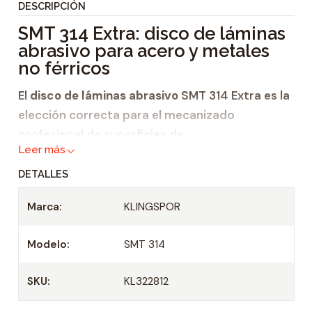
DESCRIPCIÓN
i
SMT 314 Extra: disco de láminas
d
abrasivo para acero y metales
a
no férricos
d
El
disco de láminas abrasivo
SMT 314 Extra es la
elección correcta para el mecanizado
profesional de superficies de
Leer más
metales no férricos,
DETALLES
acero
y
madera.
Marca:
KLINGSPOR
El disco de láminas abrasivo demuestra sus
Modelo:
SMT 314
ventajas sobre todo en acero sin alear y
metales no férricos. Por su versatilidad y
SKU:
KL322812
capacidad de rendimiento se emplea