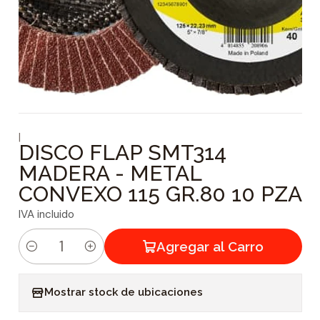
|
DISCO FLAP SMT314
MADERA - METAL
CONVEXO 115 GR.80 10 PZA
IVA incluido
Agregar al Carro
C
a
Mostrar stock de ubicaciones
n
t