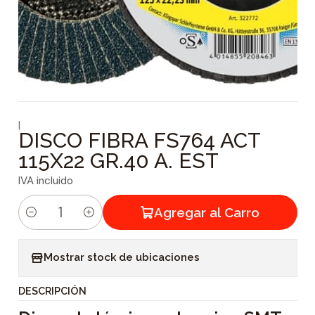
|
DISCO FIBRA FS764 ACT
115X22 GR.40 A. EST
IVA incluido
Agregar al Carro
C
a
Mostrar stock de ubicaciones
n
t
DESCRIPCIÓN
i