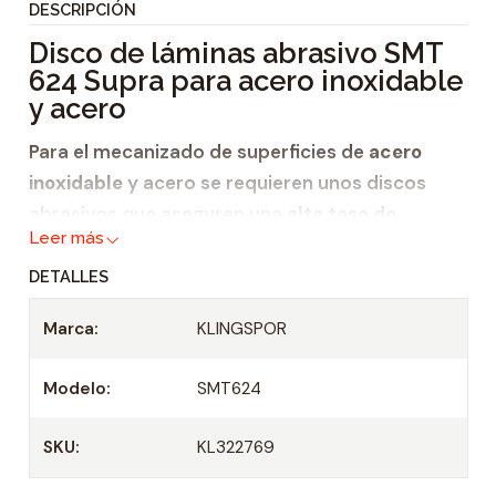
DESCRIPCIÓN
i
Disco de láminas abrasivo SMT
d
624 Supra para acero inoxidable
a
y acero
d
Para el mecanizado de superficies de
acero
inoxidable
y acero se requieren unos discos
abrasivos que aseguren una
alta tasa de
Leer más
remoción
y una
tasa de arranque y remoción
agresiva
. El
disco de láminas abrasivo
SMT 624
DETALLES
Supra cumple estas condiciones. Está
Marca:
KLINGSPOR
disponible
Modelo:
SMT624
en diferentes tamaños,
con diferentes agujeros y
SKU:
KL322769
con diversas granulometrías. Por este
motivo es apropiado para todas las