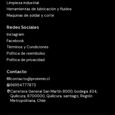
Limpieza industrial
conseguir una
alta tasa de remoción
en cantos,
Herramientas de lubricación y fluidos
cordones de soldadura y otras superficies
Maquinas de soldar y corte
pequeñas. Además, demuestra sus excelentes
propiedades en el biselado. Sobre todo en
Redes Sociales
combinación con amoladoras angulares de gran
Instagram
potencia, el disco abrasivo despliega su
tasa de
Facebook
arranque y remoción agresiva
, garantizando a la
Términos y Condiciones
Política de reembolso
vez una gran comodidad al lijar. Dado que la
Política de privacidad
disposición en forma de abanico crea una
superficie uniforme, no se requiere ningún
Contacto
repaso, incluso al utilizar granulometrías
contacto@proinmin.cl
gruesas.
56954777873
Carretera General San Martín 8000, bodega 404,
El disco de láminas abrasivo
Quilicura, 8700000, Quilicura, santiago, Región
SMT 624 posee numerosas
Metropolitana, Chile
características positivas