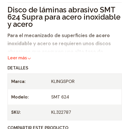
i
Disco de láminas abrasivo SMT
d
624 Supra para acero inoxidable
a
y acero
d
Para el mecanizado de superficies de
acero
inoxidable
y acero se requieren unos discos
abrasivos que aseguren una
alta tasa de
Leer más
remoción
y una
tasa de arranque y remoción
agresiva
. El
disco de láminas abrasivo
SMT 624
DETALLES
Supra cumple estas condiciones. Está
Marca:
KLINGSPOR
disponible
Modelo:
SMT 624
en diferentes tamaños,
con diferentes agujeros y
SKU:
KL322787
con diversas granulometrías. Por este
motivo es apropiado para todas las
COMPARTIR ESTE PRODUCTO