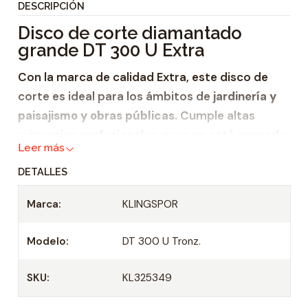
DESCRIPCIÓN
i
Disco de corte diamantado
d
grande DT 300 U Extra
a
d
Con la marca de calidad Extra, este disco de
corte es ideal para los ámbitos de
jardinería y
paisajismo y obras públicas
. Cumple altas
exigencias profesionales, pero no está pensado
Leer más
para el uso continuo diario. En consecuencia,
DETALLES
este
disco de corte diamantado grande
ofrece
una buena relación de precio y rendimiento. Es
Marca:
KLINGSPOR
particularmente apto para el mecanizado de
Modelo:
DT 300 U Tronz.
materiales de construcción,
piedra natural,
SKU:
KL325349
hormigón y
losas de aceras.