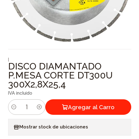
|
DISCO DIAMANTADO
P.MESA CORTE DT300U
300X2,8X25,4
IVA incluido
Agregar al Carro
C
a
Mostrar stock de ubicaciones
n
t