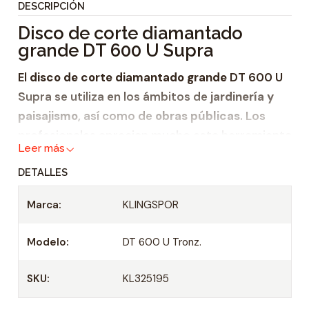
DESCRIPCIÓN
i
Disco de corte diamantado
d
grande DT 600 U Supra
a
d
El
disco de corte diamantado grande
DT 600 U
Supra se utiliza en los ámbitos de
jardinería y
paisajismo
, así como de
obras públicas
. Los
profesionales aprecian mucho esta herramienta
Leer más
tan potente como fiable. El uso de diamantes
DETALLES
de alta calidad y otras materias primas valiosas
consigue una larga vida útil del disco de corte,
Marca:
KLINGSPOR
junto con una excelente relación de precio y
rendimiento. Además, el
dentado corto
confiere
Modelo:
DT 600 U Tronz.
al disco un gran poder de corte y posibilita el
corte rápido con bordes limpios en materiales
SKU:
KL325195
duros. El
disco de corte diamantado