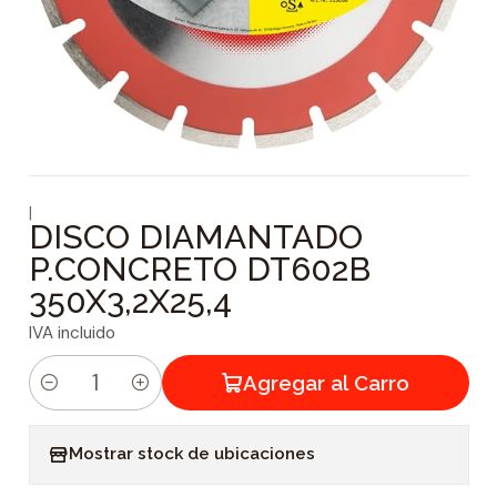
|
DISCO DIAMANTADO
P.CONCRETO DT602B
350X3,2X25,4
IVA incluido
Agregar al Carro
C
a
Mostrar stock de ubicaciones
n
t