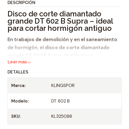
DESCRIPCIÓN
i
Disco de corte diamantado
d
grande DT 602 B Supra – ideal
a
para cortar hormigón antiguo
d
En trabajos de demolición y en el saneamiento
de hormigón, el
disco de corte diamantado
grande
DT 602 B Supra de Klingspor
Leer más
proporciona unos resultados óptimos. El disco
de corte de la línea de productos Supra es
DETALLES
particularmente apropiado para hormigón con
Marca:
KLINGSPOR
armadura media y convence por su
Modelo:
DT 602 B
buen comportamiento de corte,
alta velocidad de corte y
SKU:
KL325088
buena agresividad.