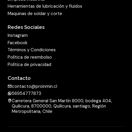
La empresa Klingspor prima la seguridad de sus
Herramientas de lubricación y fluidos
artículos. Por este motivo, además de cumplir
Maquinas de soldar y corte
las normas de seguridad europeas, la empresa
somete sus herramientas diamantadas a
Redes Sociales
ensayos según las directivas de la Organización
Instagram
para la seguridad de herramientas abrasivas,
Facebook
Términos y Condiciones
abreviada oSa. Es por esto que también el
disco
Política de reembolso
de corte diamantado grande
DT 300 F Extra
Política de privacidad
para
baldosas, azulejos
y otros revestimientos
de pared y de suelo pueden llevar el sello oSa
Contacto
que distingue los productos especialmente
contacto@proinmin.cl
seguros y de alta calidad.
56954777873
Carretera General San Martín 8000, bodega 404,
Quilicura, 8700000, Quilicura, santiago, Región
Metropolitana, Chile