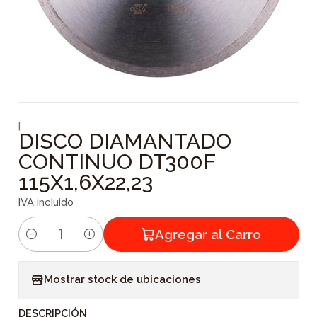
|
DISCO DIAMANTADO
CONTINUO DT300F
115X1,6X22,23
IVA incluido
Agregar al Carro
C
a
Mostrar stock de ubicaciones
n
t
DESCRIPCIÓN