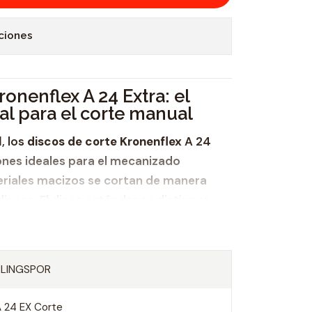
ciones
ronenflex A 24 Extra: el
al para el corte manual
l
, los
discos de corte Kronenflex
A 24
ones ideales para el mecanizado
teriales macizos se cortan de manera
discos. El disco estándar se distingue
KLINGSPOR
 precio y rendimiento,
 lijado agresivo,
 24 EX Corte