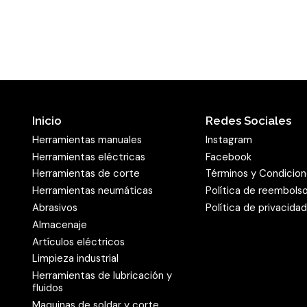
otros materiales de relle
respectiva aplicación. En 
materiales están compues
mecanizado de
metal
.
El almacenamient
corte Kronenflex 
Inicio
Redes Sociales
Herramientas manuales
Instagram
La seguridad es un factor
Herramientas eléctricas
Facebook
amoladoras angulares y di
Herramientas de corte
Términos y Condicio
los discos de corte son 
Herramientas neumáticas
Política de reembols
discos abrasivos son exp
Abrasivos
Política de privacida
mojan, su calidad y durab
Almacenaje
considerablemente. Se pu
Artículos eléctricos
la aplicación. Por este 
Limpieza industrial
Herramientas de lubricación y
almacenarlos en un lugar
fluidos
constante. Asimismo, ya 
Maquinas de soldar y corte