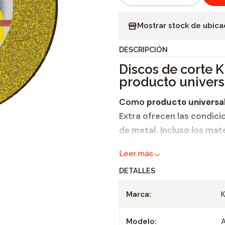
C
a
Mostrar stock de ubica
n
t
DESCRIPCIÓN
i
Discos de corte K
d
producto univers
a
d
Como
producto universa
Extra ofrecen las condici
de
metal
. Incluso los ma
rápida y fiable con estos 
Leer más
por
DETALLES
su calidad,
Marca:
una buena relación de
un comportamiento de
Modelo:
A
una larga vida útil y