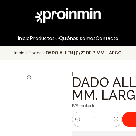
Inicio
Productos
Quiénes somos
Contacto
Inicio
Todos
DADO ALLEN []1/2" DE 7 MM. LARGO
|
DADO ALLE
MM. LAR
IVA incluido
C
a