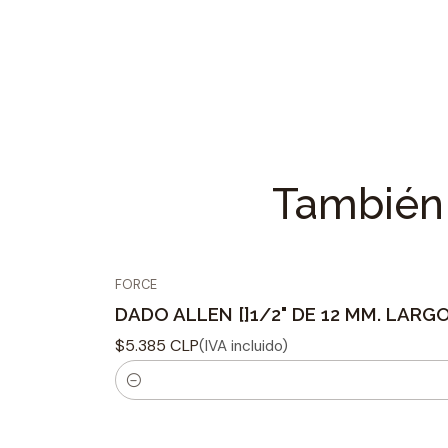
También 
FORCE
DADO ALLEN []1/2" DE 12 MM. LARG
$5.385 CLP
(IVA incluido)
C
a