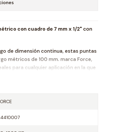
ciones
métrico con cuadro de 7 mm x 1/2"
con
go de dimensión continua, estas puntas
rgo métricos de 100 mm. marca Force,
ales para cualquier aplicación en la que
ecífica y necesite aplicar más fuerza de
una llave hexagonal estándar. Están
 vanadio que brinda resistencia contra
resistencia y la durabilidad. Estos dados
FORCE
eta de por vida de Force.
34410007