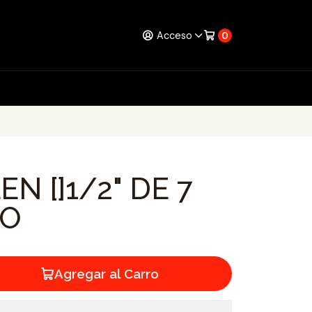
Acceso
0
N []1/2" DE 7
GO
Agregar al Carro