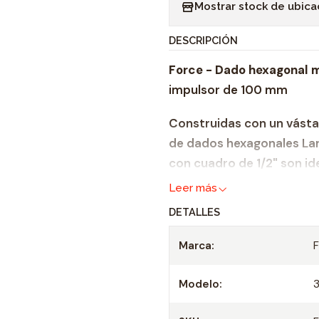
Mostrar stock de ubica
n
t
DESCRIPCIÓN
i
Force - Dado hexagonal 
d
impulsor de 100 mm
a
d
Construidas con un vásta
de dados hexagonales La
con cuadro de 1/2" son ide
se requiera una broca esp
Leer más
la que puede aplicar con 
DETALLES
hechos de acero al cromo
la corrosión y aumenta la 
Marca:
tienen una garantía compl
Modelo:
Tamaño: 7 mm
Métrico