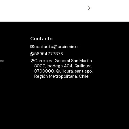
n
t
i
d
a
Contacto
d
contacto@proinmin.cl
56954777873
nes
Carretera General San Martín
8000, bodega 404, Quilicura,
o
8700000, Quilicura, santiago,
d
Región Metropolitana, Chile