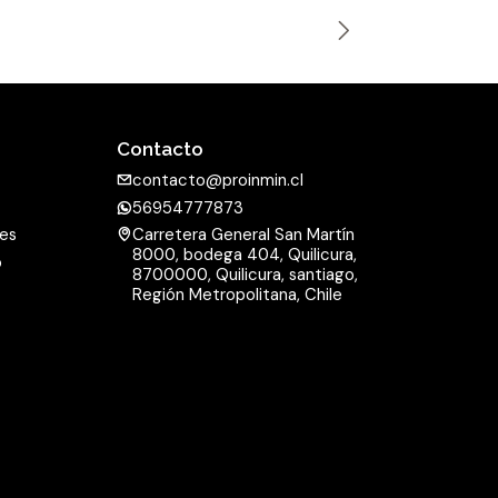
n
t
i
d
a
Contacto
d
contacto@proinmin.cl
56954777873
nes
Carretera General San Martín
8000, bodega 404, Quilicura,
o
8700000, Quilicura, santiago,
d
Región Metropolitana, Chile