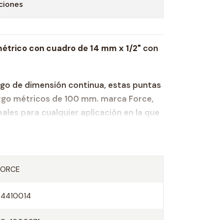
ciones
métrico con cuadro de 14 mm x 1/2"
con
go de dimensión continua, estas puntas
rgo métricos de 100 mm. marca Force,
ales para cualquier aplicación en la que
ecífica y necesite aplicar más fuerza de
una llave hexagonal estándar. Están
 vanadio que brinda resistencia contra
resistencia y la durabilidad. Estos dados
FORCE
eta de por vida de Force.
34410014