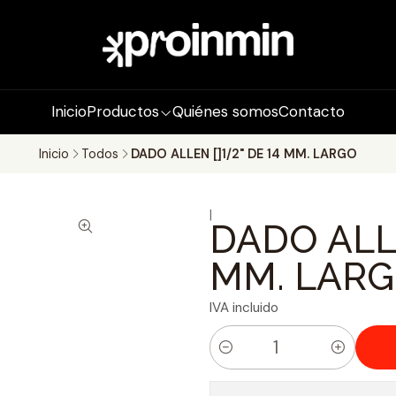
Inicio
Productos
Quiénes somos
Contacto
Inicio
Todos
DADO ALLEN []1/2" DE 14 MM. LARGO
|
DADO ALLE
MM. LAR
IVA incluido
C
a