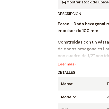
Mostrar stock de ubica
n
t
DESCRIPCIÓN
i
Force - Dado hexagonal 
d
impulsor de 100 mm
a
d
Construidas con un vásta
de dados hexagonales La
con cuadro de 1/2" son ide
se requiera una broca esp
Leer más
la que puede aplicar con 
DETALLES
hechos de acero al cromo
la corrosión y aumenta la 
Marca:
tienen una garantía compl
Modelo:
Tamaño: 14 mm
Métrico