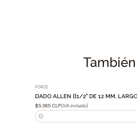
También 
FORCE
DADO ALLEN []1/2" DE 12 MM. LARG
$5.385 CLP
(IVA incluido)
C
a