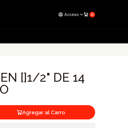
Acceso
0
N []1/2" DE 14
GO
Agregar al Carro