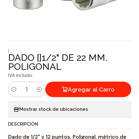
|
DADO []1/2" DE 22 MM.
POLIGONAL
IVA incluido
Agregar al Carro
C
a
Mostrar stock de ubicaciones
n
t
DESCRIPCIÓN
i
Dado de 1/2" y 12 puntos, Poligonal, métrico de
d