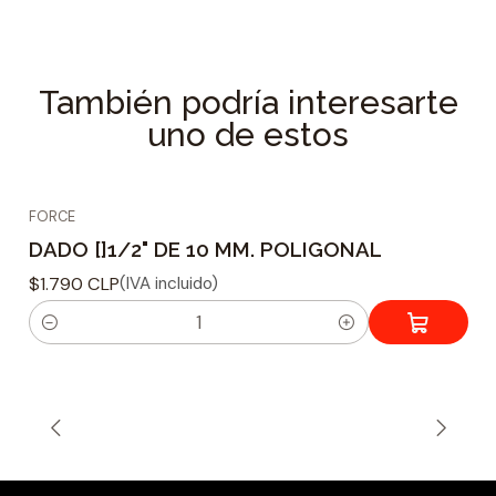
Especificaciones Técnicas
Tipo de dado : Poligonal
También podría interesarte
Material fabricacion : Acero Reforzado
uno de estos
Cromo Vanadio
Tamaño adaptador : 1/2
Tamaño de Acoplamiento : 22 mm
FORCE
Peso : 90 grs.
DADO []1/2" DE 10 MM. POLIGONAL
$1.790 CLP
(IVA incluido)
C
a
n
t
i
d