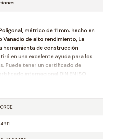
ciones
 Poligonal, métrico de 11 mm. hecho en
 Vanadio de alto rendimiento, La
a herramienta de construcción
tirá en una excelente ayuda para los
. Puede tener un certificado de
ertificado internacional DIN EN ISO
esado hecho de acero reforzado Cr-V
las carracas de 1/2" y mangos en T
FORCE
54911