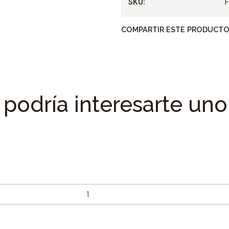
SKU:
Especificaciones
COMPARTIR ESTE PRODUCT
Tipo de dado : Poligon
Material fabricacion
Tamaño adaptador : 1
Tamaño de Acoplamie
Peso : 49 grs.
podría interesarte uno