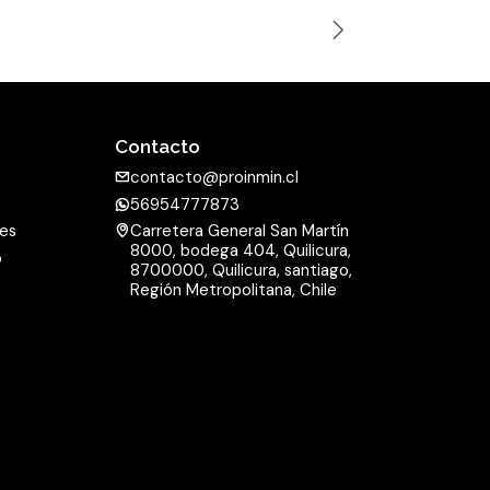
n
t
i
d
a
Contacto
d
contacto@proinmin.cl
56954777873
nes
Carretera General San Martín
8000, bodega 404, Quilicura,
o
8700000, Quilicura, santiago,
d
Región Metropolitana, Chile