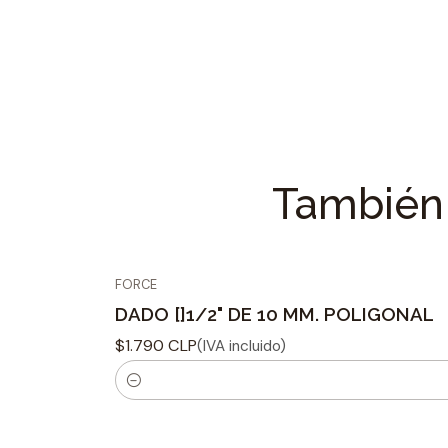
También 
FORCE
DADO []1/2" DE 10 MM. POLIGONAL
$1.790 CLP
(IVA incluido)
C
a