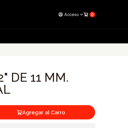
Acceso
0
2" DE 11 MM.
AL
Agregar al Carro