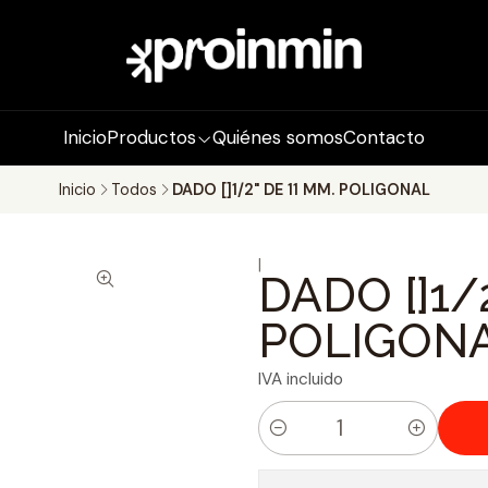
Inicio
Productos
Quiénes somos
Contacto
Inicio
Todos
DADO []1/2" DE 11 MM. POLIGONAL
|
DADO []1/
POLIGON
IVA incluido
C
a