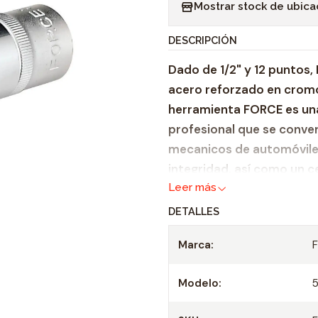
Mostrar stock de ubica
n
t
DESCRIPCIÓN
i
Dado de 1/2" y 12 puntos,
d
acero reforzado en cromo
a
herramienta FORCE es un
d
profesional que se conver
mecanicos de automóviles
integridad, así como un c
Leer más
9001:2000.
DETALLES
Zócalo de servicio p
Adecuado para todas 
Marca:
Casquillo: 1/2"
Longitud: 38 mm
Modelo:
Tamaño: 11 mm