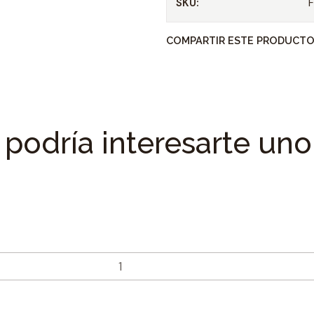
SKU:
Especificaciones
COMPARTIR ESTE PRODUCT
Tipo de dado : Poligon
Material fabricacion
Tamaño adaptador : 1
Tamaño de Acoplamie
Peso : 48 grs.
podría interesarte uno