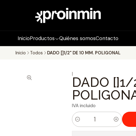
Inicio
Productos
Quiénes somos
Contacto
Inicio
Todos
DADO []1/2" DE 10 MM. POLIGONAL
|
DADO []1/
POLIGON
IVA incluido
C
a