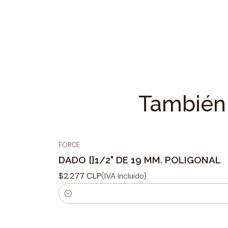
También 
FORCE
DADO []1/2" DE 19 MM. POLIGONAL
$2.277 CLP
(IVA incluido)
C
a