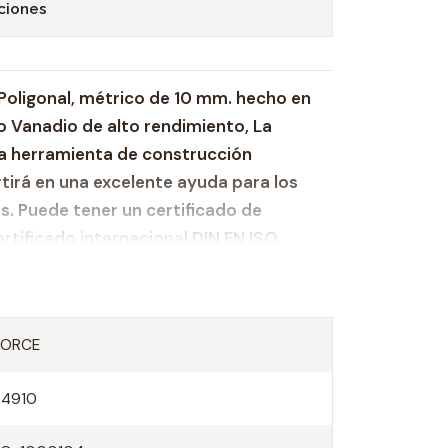
ciones
 Poligonal, métrico de 10 mm. hecho en
 Vanadio de alto rendimiento, La
a herramienta de construcción
tirá en una excelente ayuda para los
. Puede tener un certificado de
ertificado internacional DIN EN ISO
esado hecho de acero reforzado Cr-V
las carracas de 1/2" y mangos en T
FORCE
54910