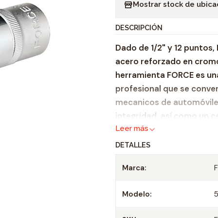
Mostrar stock de ubica
n
t
DESCRIPCIÓN
i
Dado de 1/2" y 12 puntos,
d
acero reforzado en cromo
a
herramienta FORCE es un
d
profesional que se conver
mecanicos de automóviles
integridad, así como un c
Leer más
9001:2000.
DETALLES
Zócalo de servicio p
Adecuado para todas 
Marca:
Casquillo: 1/2"
Longitud: 38 mm
Modelo:
Tamaño: 10 mm