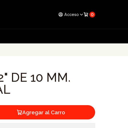
Acceso
0
2" DE 10 MM.
AL
Agregar al Carro