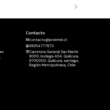
n
t
i
d
a
Contacto
d
contacto@proinmin.cl
56954777873
nes
Carretera General San Martín
8000, bodega 404, Quilicura,
o
8700000, Quilicura, santiago,
d
Región Metropolitana, Chile