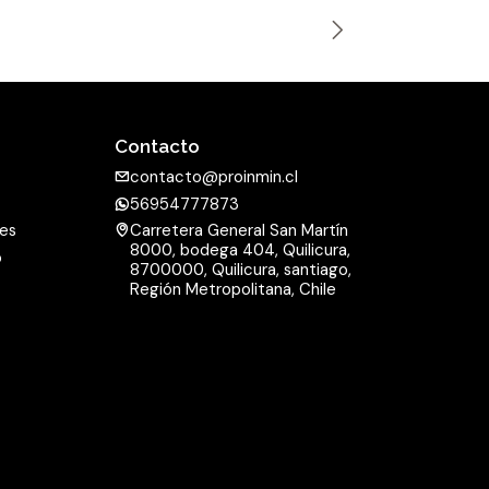
n
t
i
d
a
Contacto
d
contacto@proinmin.cl
56954777873
nes
Carretera General San Martín
8000, bodega 404, Quilicura,
o
8700000, Quilicura, santiago,
d
Región Metropolitana, Chile