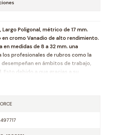
ciones
, Largo Poligonal, métrico de 17 mm.
 en cromo Vanadio de alto rendimiento.
a en medidas de 8 a 32 mm. una
 los profesionales de rubros como la
 desempeñan en ámbitos de trabajo,
al. Esto debido a que gracias a su
ltos estándares de calidad, esta copa
bilidad.
rzado Cromo Venadio.
FORCE
las carracas de 1/2" y mangos en T
5497717