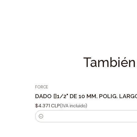
También 
FORCE
DADO []1/2" DE 10 MM. POLIG. LARG
$4.371 CLP
(IVA incluido)
C
a