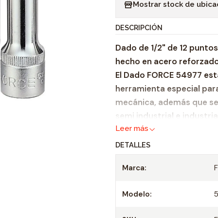
Mostrar stock de ubica
n
t
DESCRIPCIÓN
i
Dado de 1/2" de 12 puntos
d
hecho en acero reforzado
a
El Dado FORCE 54977 est
d
herramienta especial para
mecánica, además que se
semi industrial e industri
Leer más
fabricación, hecha bajo a
garantiza fiabilidad y dura
DETALLES
Zócalo de acero refo
Marca:
Adecuado para todas 
Profundidad 22 mm.
Modelo:
Casquillo: 1/2"