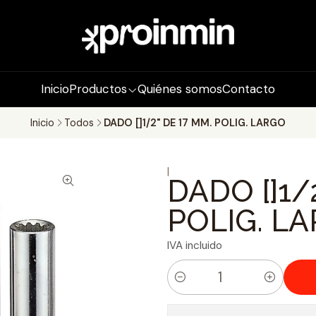
Inicio
Productos
Quiénes somos
Contacto
Inicio
Todos
DADO []1/2" DE 17 MM. POLIG. LARGO
|
DADO []1/
POLIG. L
IVA incluido
C
a