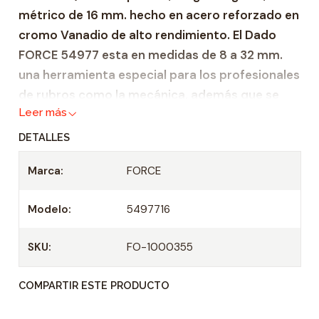
métrico de 16 mm. hecho en acero reforzado en
a
cromo Vanadio de alto rendimiento. El Dado
d
FORCE 54977 esta en medidas de 8 a 32 mm.
una herramienta especial para los profesionales
de rubros como la mecánica, además que se
Leer más
desempeñan en ámbitos de trabajo, semi
industrial e industrial. Esto debido a que gracias
DETALLES
a su fabricación, hecha bajo altos estándares
Marca:
FORCE
de calidad, esta copa garantiza fiabilidad y
durabilidad.
Modelo:
5497716
Zócalo de acero reforzado Cromo Venadio.
Adecuado para todas las carracas de 1/2" y
SKU:
FO-1000355
mangos en T
COMPARTIR ESTE PRODUCTO
Profundidad 22 mm.
Casquillo: 1/2"