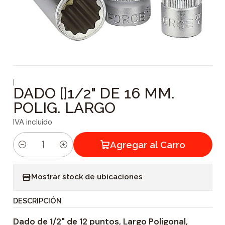
|
DADO []1/2" DE 16 MM.
POLIG. LARGO
IVA incluido
Agregar al Carro
C
a
Mostrar stock de ubicaciones
n
t
DESCRIPCIÓN
i
Dado de 1/2" de 12 puntos, Largo Poligonal,
d