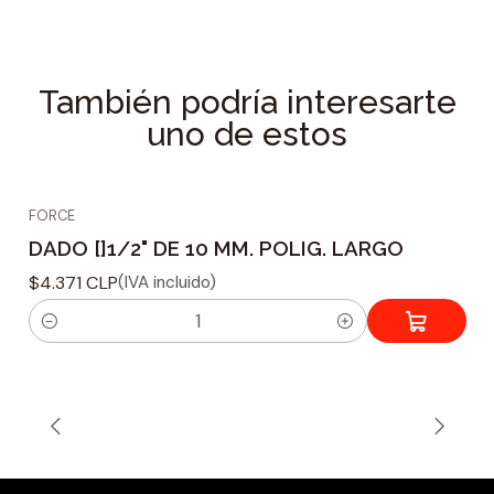
Longitud: 77 mm
Tamaño: 16 mm
Especificaciones Técnicas
También podría interesarte
uno de estos
Tipo de dado : Hexagonal
Material fabricacion : Acero Cromo Vanadio
Tamaño adaptador : 1/2
FORCE
Tamaño de Acoplamiento : 16 mm
DADO []1/2" DE 10 MM. POLIG. LARGO
Peso : 106 grs.
$4.371 CLP
(IVA incluido)
C
a
n
t
i
d