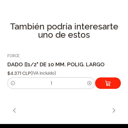
Longitud: 77 mm
Tamaño: 14 mm
Especificaciones Técnicas
También podría interesarte
uno de estos
Tipo de dado : Hexagonal
Material fabricacion : Acero Cromo Vanadio
Tamaño adaptador : 1/2
FORCE
Tamaño de Acoplamiento : 14 mm
DADO []1/2" DE 10 MM. POLIG. LARGO
Peso : 99 grs.
$4.371 CLP
(IVA incluido)
C
a
n
t
i
d