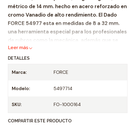
métrico de 14 mm. hecho en acero reforzado en
a
cromo Vanadio de alto rendimiento. El Dado
d
FORCE 54977 esta en medidas de 8 a 32 mm.
una herramienta especial para los profesionales
de rubros como la mecánica, además que se
Leer más
desempeñan en ámbitos de trabajo, semi
industrial e industrial. Esto debido a que gracias
DETALLES
a su fabricación, hecha bajo altos estándares
Marca:
FORCE
de calidad, esta copa garantiza fiabilidad y
durabilidad.
Modelo:
5497714
Zócalo de acero reforzado Cromo Venadio.
Adecuado para todas las carracas de 1/2" y
SKU:
FO-1000164
mangos en T
COMPARTIR ESTE PRODUCTO
Profundidad 22 mm.
Casquillo: 1/2"