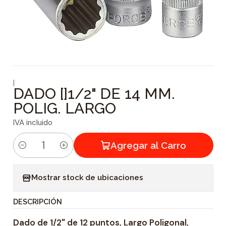
|
DADO []1/2" DE 14 MM.
POLIG. LARGO
IVA incluido
Agregar al Carro
C
a
Mostrar stock de ubicaciones
n
t
DESCRIPCIÓN
i
Dado de 1/2" de 12 puntos, Largo Poligonal,
d