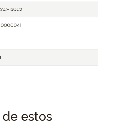
CAC-150C2
espacio con una climatización más
o las puertas se abren y cierran
40000041
f
O
 de estos