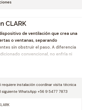
ciones
 en CLARK
dispositivo de ventilación que crea una
uertas o ventanas, separando
tes sin obstruir el paso. A diferencia
dicionado convencional, no enfría ni
sino que su función principal es mantener
tar la entrada de elementos externos no
o o contaminantes.
i requiere instalación coordinar visita técnica
po de climatización/aire acondicionado
al siguiente WhatsApp +56 9 5477 7873
s donde exista un alto flujo de
CLARK