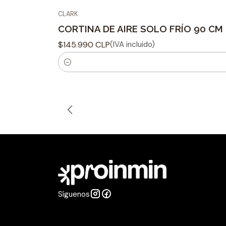
CLARK
CORTINA DE AIRE SOLO FRÍO 90 CM
$145.990 CLP
(IVA incluido)
C
a
n
t
i
d
a
d
Síguenos