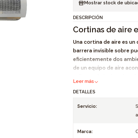
Mostrar stock de ubica
n
t
DESCRIPCIÓN
i
Cortinas de aire
d
a
Una cortina de aire es un 
d
barrera invisible sobre p
eficientemente dos ambien
de un equipo de aire acon
calienta el aire interior, 
Leer más
el confort térmico al evi
DETALLES
deseados como calor, frí
Servicio:
S
Características del equi
Cortina de Aire:
Utilizado para espacio
Marca: