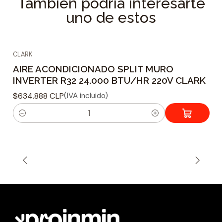
También podría interesarte
uno de estos
CLARK
AIRE ACONDICIONADO SPLIT MURO
INVERTER R32 24.000 BTU/HR 220V CLARK
$634.888 CLP
(IVA incluido)
C
a
n
t
i
d
a
d