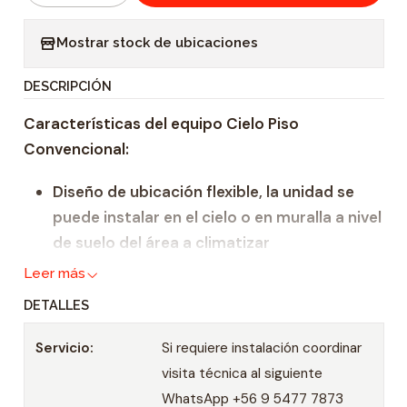
a
Mostrar stock de ubicaciones
n
t
DESCRIPCIÓN
i
Características del equipo Cielo Piso
d
Convencional:
a
d
Diseño de ubicación flexible, la unidad se
puede instalar en el cielo o en muralla a nivel
de suelo del área a climatizar
Velocidades de uso: Baja, media y alta
Leer más
Ideal para espacios de tamaño reducido y
DETALLES
mediano.
Uso recomendado tiendas y locales
Servicio:
Si requiere instalación coordinar
ubicados en strip center
visita técnica al siguiente
Control remoto y termostato
WhatsApp +56 9 5477 7873