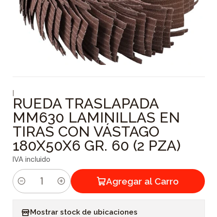
|
RUEDA TRASLAPADA
MM630 LAMINILLAS EN
TIRAS CON VÁSTAGO
180X50X6 GR. 60 (2 PZA)
IVA incluido
Agregar al Carro
C
a
Mostrar stock de ubicaciones
n