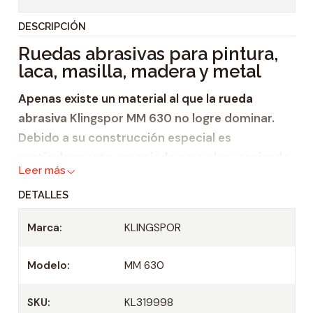
t
DESCRIPCIÓN
i
Ruedas abrasivas para pintura,
d
laca, masilla, madera y metal
a
d
Apenas existe un material al que la
rueda
abrasiva
Klingspor MM 630 no logre dominar.
Debido a su construcción especial es
particularmente apropiada para el mecanizado
Leer más
de
piezas fuertemente perfiladas
. Esta rueda
DETALLES
de lijado se utiliza en
Marca:
KLINGSPOR
pintura,
laca,
Modelo:
MM 630
masilla,
madera,
SKU:
KL319998
metal y