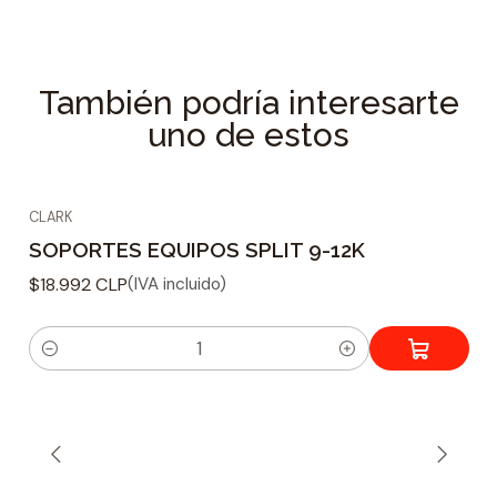
También podría interesarte
uno de estos
CLARK
SOPORTES EQUIPOS SPLIT 9-12K
$18.992 CLP
(IVA incluido)
C
a
n
t
i