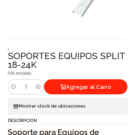
|
SOPORTES EQUIPOS SPLIT
18-24K
IVA incluido
Agregar al Carro
C
a
Mostrar stock de ubicaciones
n
t
DESCRIPCIÓN
i
Soporte para Equipos de
d