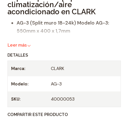
climatización/aire
a
acondicionado en CLARK
d
AG-3 (Split muro 18-24k) Modelo AG-3:
550mm x 400 x 1,7mm
AF-3 (Split muro 9-12k) Modelo AF-3:
Leer más
450mm x 400mm x 1,5mm
DETALLES
Marca:
CLARK
Modelo:
AG-3
SKU:
40000053
COMPARTIR ESTE PRODUCTO