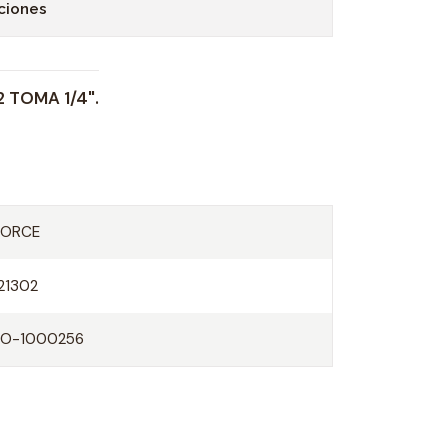
ciones
2 TOMA 1/4".
FORCE
121302
FO-1000256
O