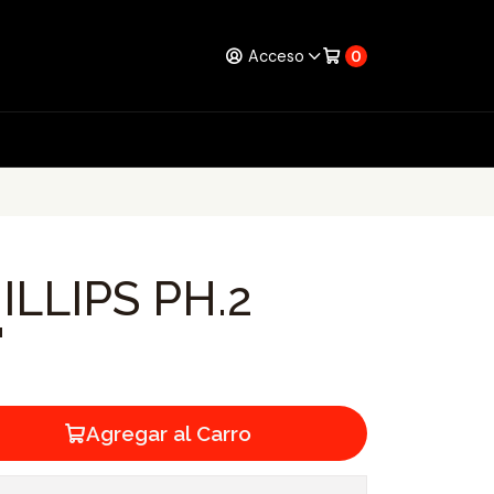
Acceso
0
LLIPS PH.2
"
Agregar al Carro