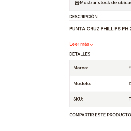
Mostrar stock de ubica
n
t
DESCRIPCIÓN
i
PUNTA CRUZ PHILLIPS PH.
d
a
Leer más
d
DETALLES
Marca:
Modelo:
SKU:
COMPARTIR ESTE PRODUCT