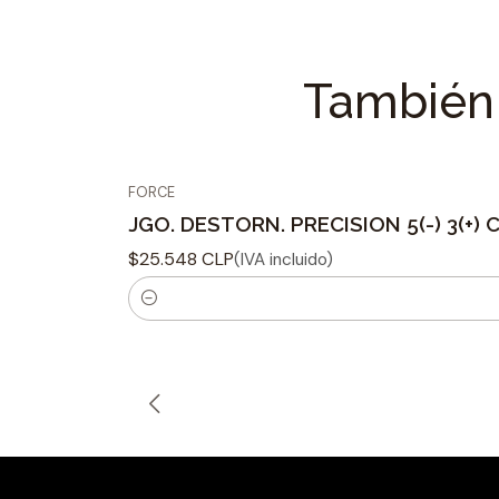
También 
FORCE
JGO. DESTORN. PRECISION 5(-) 3(+) 
$25.548 CLP
(IVA incluido)
C
a
n
t
i
d