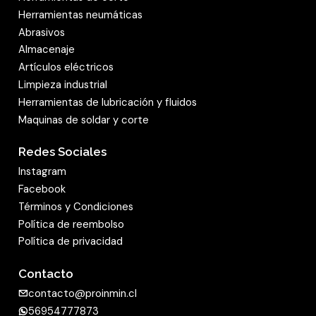
Herramientas neumáticas
utilizando un agente aglomerante sólido con
Abrasivos
cola. De este modo, este producto es, en todos
Almacenaje
los casos, apto para el uso
universal
y
Artículos eléctricos
resistente
. Este producto abrasivo es apto para
Limpieza industrial
el lijado en seco y en húmedo: una propiedad
Herramientas de lubricación y fluidos
que distingue a muchos productos abrasivos de
Maquinas de soldar y corte
Klingspor.
Redes Sociales
mostrar menos
Instagram
Facebook
Términos y Condiciones
Política de reembolso
Política de privacidad
Contacto
contacto@proinmin.cl
56954777873