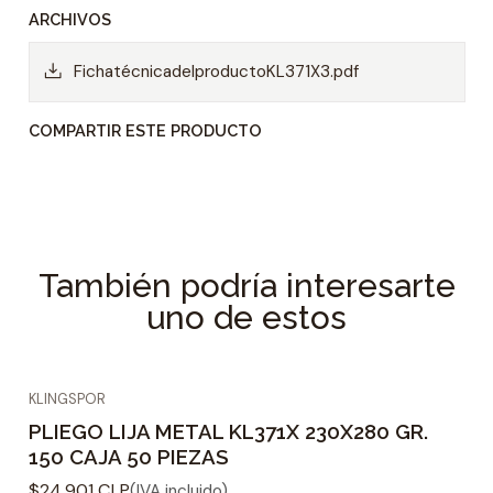
rendimiento. Por lo tanto, este producto no
ARCHIVOS
solo es interesante para usuarios profesionales,
sino que también encuentra su aplicación en el
FichatécnicadelproductoKL371X3.pdf
bricolaje.
COMPARTIR ESTE PRODUCTO
El pliego abrasivo KL 371 X –
precio económico, múltiples
aplicaciones
El
pliego abrasivo KL 371 X
es un producto
También podría interesarte
realmente universal. Al mecanizar metales, los
uno de estos
usuarios se benefician de un excelente poder de
remoción. Este producto de alta calidad
permite ejecutar incluso trabajos exigentes de
KLINGSPOR
forma rápida y fiable y a un precio competitivo.
PLIEGO LIJA METAL KL371X 230X280 GR.
Por ejemplo, se puede imaginar el uso en el
150 CAJA 50 PIEZAS
ámbito de la reparación de automóviles o en
$24.901 CLP
(IVA incluido)