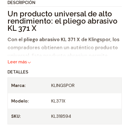
DESCRIPCIÓN
i
Un producto universal de alto
d
rendimiento: el pliego abrasivo
a
KL 371 X
d
Con el
pliego abrasivo KL 371 X
de Klingspor, los
compradores obtienen un auténtico
producto
universal
. Este producto abrasivo permite
Leer más
mecanizar
DETALLES
metal y
metales no férricos
Marca:
KLINGSPOR
en todo momento de manera rápida y fiable. El
Modelo:
KL371X
producto es especialmente interesante para
todos los que buscan un
pliego abrasivo
SKU:
KL318594
económico que convenza, además, por su buen