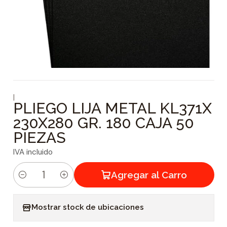
|
PLIEGO LIJA METAL KL371X
230X280 GR. 180 CAJA 50
PIEZAS
IVA incluido
Agregar al Carro
C
a
Mostrar stock de ubicaciones
n
t