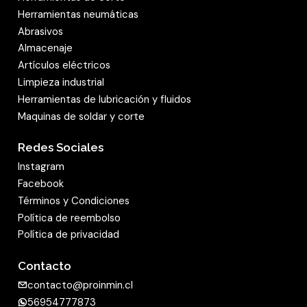
Herramientas neumáticas
utilizando un agente aglomerante sólido con
Abrasivos
cola. De este modo, este producto es, en todos
Almacenaje
los casos, apto para el uso
universal
y
Artículos eléctricos
resistente
. Este producto abrasivo es apto para
Limpieza industrial
el lijado en seco y en húmedo: una propiedad
Herramientas de lubricación y fluidos
que distingue a muchos productos abrasivos de
Maquinas de soldar y corte
Klingspor.
Redes Sociales
Instagram
Facebook
Términos y Condiciones
Política de reembolso
Política de privacidad
Contacto
contacto@proinmin.cl
56954777873