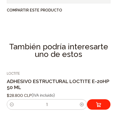
y tela. Perfecto para todo tipo de reparaciones
COMPARTIR ESTE PRODUCTO
rápidas.
Adhesivo gel instantáneo
No gotea ni escurre
Perfecto para todo reparaciones
También podría interesarte
Ideal para aplicaciones verticales
uno de estos
No se absorbe, especialmente adecuado para
materiales porosos
Adhiere combinaciones de substratos similares
LOCTITE
o diferentes de madera, metales, cerámica, la
ADHESIVO ESTRUCTURAL LOCTITE E-20HP
mayoría de los plásticos.
50 ML
$28.800 CLP
(IVA incluido)
C
a