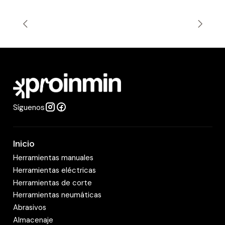
n
t
i
d
a
d
Síguenos
Inicio
Herramientas manuales
Herramientas eléctricas
Herramientas de corte
Herramientas neumáticas
Abrasivos
Almacenaje