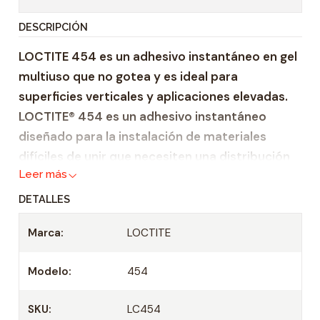
t
DESCRIPCIÓN
i
LOCTITE 454 es un adhesivo instantáneo en gel
d
multiuso que no gotea y es ideal para
a
superficies verticales y aplicaciones elevadas.
d
LOCTITE® 454 es un adhesivo instantáneo
diseñado para la instalación de materiales
difíciles de unir que necesiten una distribución
Leer más
uniforme de las tensiones y gran resistencia a la
tracción y la cizalladura. El producto
DETALLES
proporciona adhesión rápida a una gran
Marca:
LOCTITE
cantidad de materiales, como metales,
plásticos y elastómeros. Su fórmula en gel
Modelo:
454
permite aplicaciones elevadas y verticales.
LOCTITE® 454 también es adecuado para unir
SKU:
LC454
materiales porosos como madera, papel, cuero