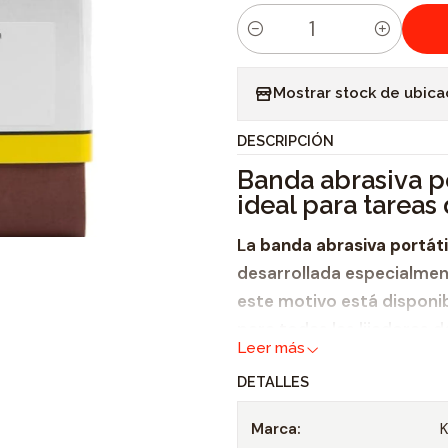
C
a
Mostrar stock de ubica
n
t
DESCRIPCIÓN
i
Banda abrasiva p
d
ideal para tareas 
a
d
La
banda abrasiva portáti
desarrollada especialment
este motivo está disponib
para todas las lijadoras 
Leer más
fabricantes. Además, la
b
DETALLES
que respecta a los mater
superficie se puede utili
Marca: