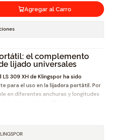
Agregar al Carro
ciones
ortátil: el complemento
de lijado universales
l
LS 309 XH de Klingspor ha sido
e para el uso en la
lijadora portátil
. Por
le en diferentes anchuras y longitudes
de banda usuales de diferentes
anda abrasiva portátil
es versátil en lo
iales para cuyo mecanizado de
zar, concretamente,
KLINGSPOR