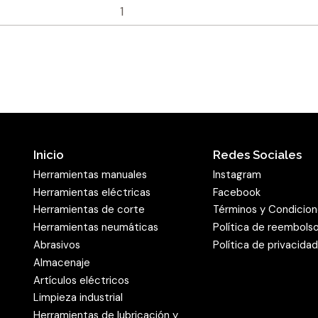
dejar de estar protegida 
también se puede guardar
uso sin que quede arrugad
Grano duro y tena
remoción
La estructura de la banda
Klingspor está basada en 
Inicio
Redes Sociales
natural está elaborado d
Herramientas manuales
Instagram
resistencia al desgarro. 
Herramientas eléctricas
Facebook
suficientemente flexible 
Herramientas de corte
Términos y Condicio
Como grano se utiliza óx
Herramientas neumáticas
Política de reembols
sintética. El óxido de alu
Abrasivos
Política de privacida
tenacidad. El grano crista
Almacenaje
Artículos eléctricos
muestra un macrodesgast
Limpieza industrial
lentamente, por lo cual o
Herramientas de lubricación y