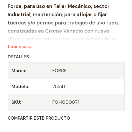
Force, para uso en Taller Mecánico, sector
a
Industrial, mantención; para aflojar o fijar
d
tuercas y/o pernos para trabajos de uso rudo,
construidas en Cromo Vanadio con nuevo
diseño ergonométrico y puntos reforzado en
Leer más
donde se ejerce mayor fuerza.
DETALLES
Características:
Marca:
FORCE
Llave combinada Métrica en rango de 33 –
75 mm.
Modelo:
75541
Material de construcción de cromo-
vanadio.
SKU:
FO-1000071
Cromo Vanadio cromado mate, cabezas
pulidas.
COMPARTIR ESTE PRODUCTO
Esbelta y con paredes delgadas, corona