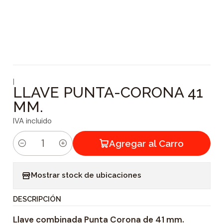
|
LLAVE PUNTA-CORONA 41
MM.
IVA incluido
Agregar al Carro
C
a
Mostrar stock de ubicaciones
n
t
DESCRIPCIÓN
i
Llave combinada Punta Corona de 41 mm.
d