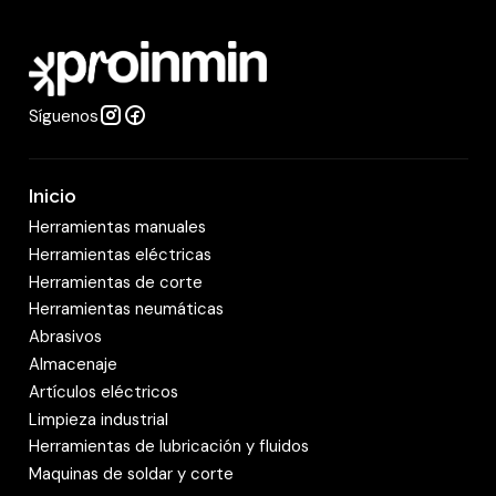
Tamaño : 41 mm.
a
Dimensiones del producto : 460 mm.
d
Material : Cromo Vanadio mate, cabezas
pulidas
Síguenos
Peso : 60 grs.
Inicio
Herramientas manuales
Herramientas eléctricas
Herramientas de corte
Herramientas neumáticas
Abrasivos
Almacenaje
Artículos eléctricos
Limpieza industrial
Herramientas de lubricación y fluidos
Maquinas de soldar y corte