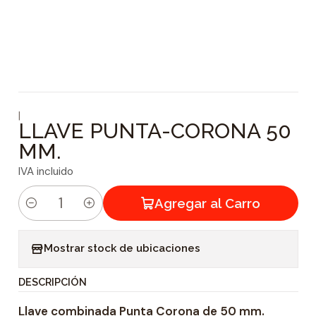
|
LLAVE PUNTA-CORONA 50
MM.
IVA incluido
Agregar al Carro
C
a
Mostrar stock de ubicaciones
n
t
DESCRIPCIÓN
i
Llave combinada Punta Corona de 50 mm.
d