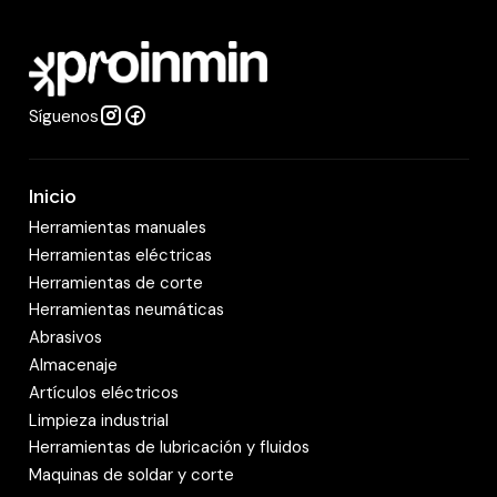
Tamaño : 50 mm.
a
Dimensiones del producto : 540 mm.
d
Material : Cromo Vanadio mate, cabezas
pulidas
Síguenos
Peso : 70 grs.
Inicio
Herramientas manuales
Herramientas eléctricas
Herramientas de corte
Herramientas neumáticas
Abrasivos
Almacenaje
Artículos eléctricos
Limpieza industrial
Herramientas de lubricación y fluidos
Maquinas de soldar y corte