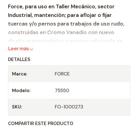
Force, para uso en Taller Mecánico, sector
a
Industrial, mantención; para aflojar o fijar
d
tuercas y/o pernos para trabajos de uso rudo,
construidas en Cromo Vanadio con nuevo
diseño ergonométrico y puntos reforzado en
Leer más
donde se ejerce mayor fuerza.
DETALLES
Características:
Marca:
FORCE
Llave combinada Métrica en rango de 33 –
60 mm.
Modelo:
75550
Material de construcción de cromo-
vanadio.
SKU:
FO-1000273
Cromo Vanadio cromado mate, cabezas
pulidas.
COMPARTIR ESTE PRODUCTO
Esbelta y con paredes delgadas, corona