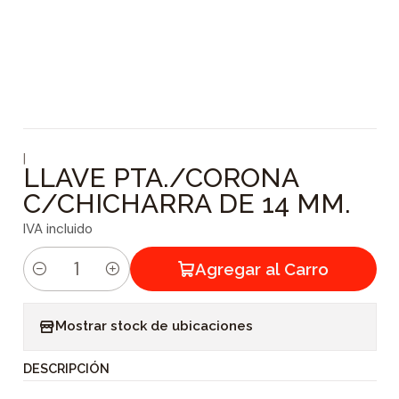
|
LLAVE PTA./CORONA
C/CHICHARRA DE 14 MM.
IVA incluido
Agregar al Carro
C
a
Mostrar stock de ubicaciones
n
t
DESCRIPCIÓN
i