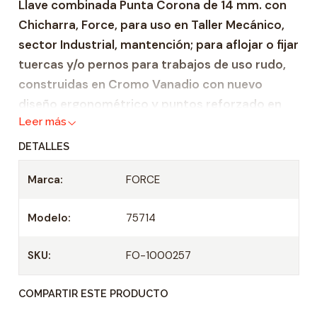
Llave combinada Punta Corona de 14 mm. con
d
Chicharra, Force, para uso en Taller Mecánico,
a
sector Industrial, mantención; para aflojar o fijar
d
tuercas y/o pernos para trabajos de uso rudo,
construidas en Cromo Vanadio con nuevo
diseño ergonométrico y puntos reforzado en
Leer más
donde se ejerce mayor fuerza.
DETALLES
Características:
Marca:
FORCE
Llave combinada Métrica en rango de 10 –
24 mm.
Modelo:
75714
Material de construcción de cromo-
vanadio.
SKU:
FO-1000257
Cromo Vanadio cromado mate.
Esbelta y con paredes delgadas, corona con
COMPARTIR ESTE PRODUCTO
chicharra