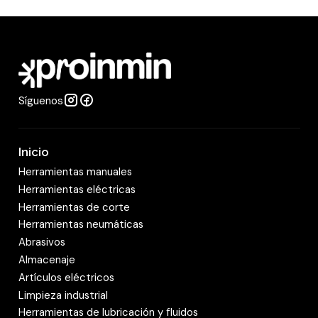
i
Tipo de cabeza : Punta-Corona
d
Tamaño : 14 mm.
a
Dimensiones del producto : 190 mm.
d
Material : Cromo Vanadio mate
Peso : 112 grs.
Síguenos
Inicio
Herramientas manuales
Herramientas eléctricas
Herramientas de corte
Herramientas neumáticas
Abrasivos
Almacenaje
Artículos eléctricos
Limpieza industrial
Herramientas de lubricación y fluidos