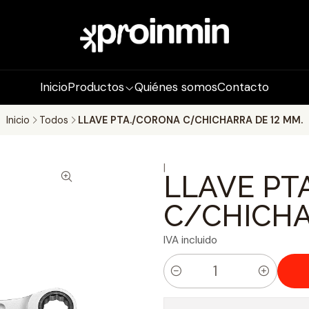
Inicio
Productos
Quiénes somos
Contacto
Inicio
Todos
LLAVE PTA./CORONA C/CHICHARRA DE 12 MM.
|
LLAVE PT
C/CHICHA
IVA incluido
C
a