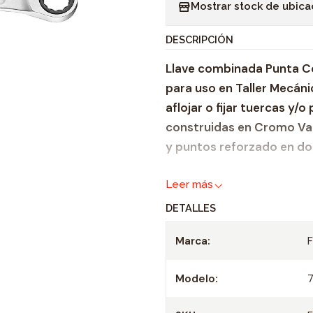
Mostrar stock de ubica
n
t
DESCRIPCIÓN
i
Llave combinada Punta Co
d
para uso en Taller Mecáni
a
aflojar o fijar tuercas y/
d
construidas en Cromo Va
y puntos reforzado en do
Características:
Leer más
DETALLES
Llave combinada Métr
Material de construc
Marca:
Cromo Vanadio crom
Esbelta y con parede
Modelo:
Engranaje de 72 posic
Medidas iguales en a