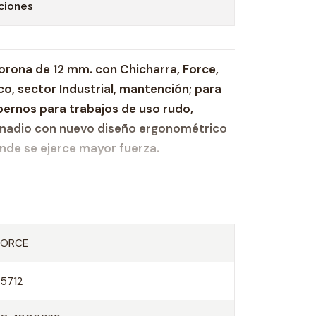
ciones
rona de 12 mm. con Chicharra, Force,
co, sector Industrial, mantención; para
o pernos para trabajos de uso rudo,
nadio con nuevo diseño ergonométrico
nde se ejerce mayor fuerza.
ica en rango de 10 – 24 mm.
ción de cromo-vanadio.
FORCE
ado mate.
s delgadas, corona con chicharra
75712
iones para precisión en el trabajo
mbos lados.