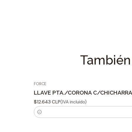
También 
FORCE
LLAVE PTA./CORONA C/CHICHARRA 
$12.643 CLP
(IVA incluido)
C
a