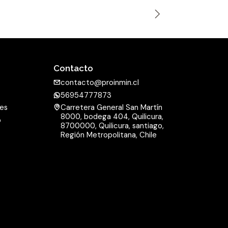
n
t
i
d
a
Contacto
d
contacto@proinmin.cl
56954777873
nes
Carretera General San Martín
8000, bodega 404, Quilicura,
o
8700000, Quilicura, santiago,
d
Región Metropolitana, Chile